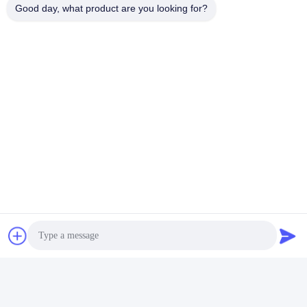
Good day, what product are you looking for?
태그:
Valplast 부분
부분 치아 치아
정밀 접착 치과
빠른 연락
주소
5/F, 빌딩 B, 케?? 메이 과학 기술 공원, 푸하이 거리, 바오??
안 구, 중국?? 진 시/518103
전화
86-136-5237-0219
이메일
sales@standarddentallab.com