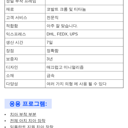
정밀 부착 프레임
재료
코발트 크롬 및 티타늄
고객 서비스
전문직
적합함
아주 잘 맞습니다.
익스프레스
DHL, FEDX, UPS
생산 시간
7일
장점
정확함
보증자
3년
디자인
매끄럽고 미니멀리즘
소재
금속
다양성
여러 가지 의형 에 사용 될 수 있다
응용 프로그램:
치아 부착 부분
전체 아치 치아 장착
임플란트 지원 치아 장착