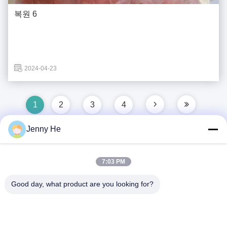
복원 6
2024-04-23
1
2
3
4
Jenny He
빠른 연락
7:03 PM
Good day, what product are you looking for?
주소
5/F, 빌딩 B, 케?? 메이 과학 기술 공원, 푸하이 거리, 바오??
안 구, 중국?? 진 시/518103