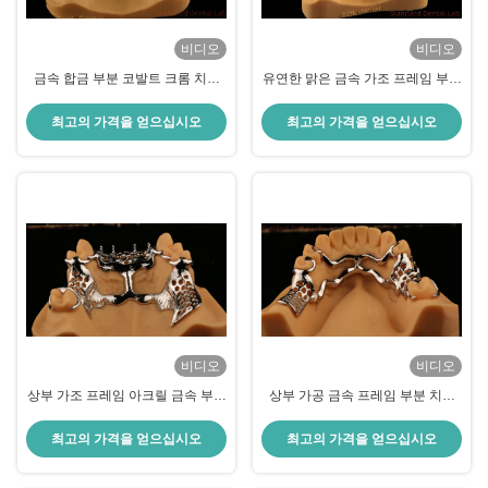
비디오
비디오
금속 합금 부분 코발트 크롬 치아
유연한 맑은 금속 가조 프레임 부분
Ivoclar Scheftner 편안한 중국 치과
치아 고수학 완벽한 적합
연구소
최고의 가격을 얻으십시오
최고의 가격을 얻으십시오
비디오
비디오
상부 가조 프레임 아크릴 금속 부분
상부 가공 금속 프레임 부분 치아
치아 강한 가볍고 내구성
강한 가볍고 내구성
최고의 가격을 얻으십시오
최고의 가격을 얻으십시오