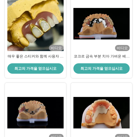
비디오
비디오
매우 좋은 스티커와 함께 사용자 정
코크르 금속 부분 치아 가벼운 베릴
의 코발트 크롬 가스트 프레임
륨 무료 이보클라르 셰프트너 편안
한 금속 프레임
최고의 가격을 얻으십시오
최고의 가격을 얻으십시오