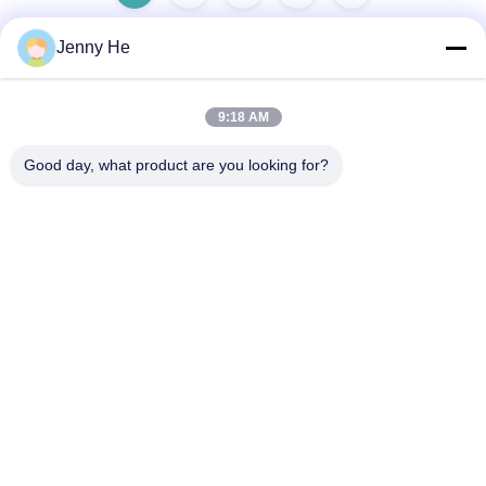
Jenny He
빠른 연락
9:18 AM
Good day, what product are you looking for?
주소
5/F, 빌딩 B, 케?? 메이 과학 기술 공원, 푸하이 거리, 바오??
안 구, 중국?? 진 시/518103
전화
86-136-5237-0219
이메일
sales@standarddentallab.com
개인 정보 정책
|
사이트맵
| 중국 좋은 품질 치아 지르코니아 왕관