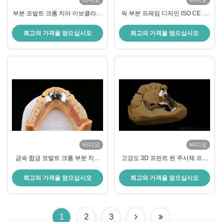
비디오
비디오
부분 코발트 크롬 치아 이보클라르
픽 부분 프레임 디자인 ISO CE 및
셰프트너 편안한 금속 프레임 3일
FDA 치과 연구실 아크릴 부분 치아
만에 배달
프레임
최고의 가격을 얻으십시오
최고의 가격을 얻으십시오
비디오
비디오
금속 합금 코발트 크롬 부분 치아
고강도 3D 프린트 된 주사체 프레
Ivoclar Scheftner 편안한 주사 금속
임 COCR 부분 치아 크롬 코발트
프레임
주사 금속 프레임
최고의 가격을 얻으십시오
최고의 가격을 얻으십시오
1
2
3