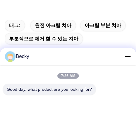
태그:
완전 아크릴 치아
아크릴 부분 치아
부분적으로 제거 할 수 있는 치아
Becky
빠른 연락
7:36 AM
Good day, what product are you looking for?
주소
5/F, 빌딩 B, 케?? 메이 과학 기술 공원, 푸하이 거리, 바오??
안 구, 중국?? 진 시/518103
전화
86-136-5237-0219