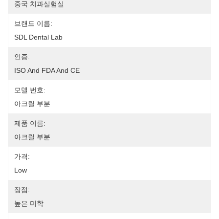
중국 치과실험실
브랜드 이름:
SDL Dental Lab
인증:
ISO And FDA And CE
모델 번호:
아크릴 부분
제품 이름:
아크릴 부분
가격:
Low
장점:
높은 미학